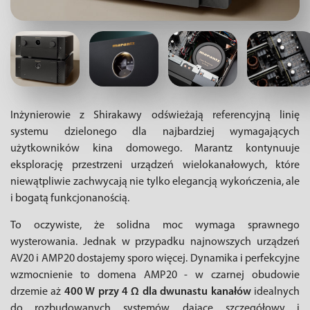
Inżynierowie z Shirakawy odświeżają referencyjną linię
systemu dzielonego dla najbardziej wymagających
użytkowników kina domowego. Marantz kontynuuje
eksplorację przestrzeni urządzeń wielokanałowych, które
niewątpliwie zachwycają nie tylko elegancją wykończenia, ale
i bogatą funkcjonanością.
To oczywiste, że solidna moc wymaga sprawnego
wysterowania. Jednak w przypadku najnowszych urządzeń
AV20 i AMP20 dostajemy sporo więcej. Dynamika i perfekcyjne
wzmocnienie to domena AMP20 - w czarnej obudowie
drzemie aż
400 W przy 4 Ω dla dwunastu kanałów
idealnych
do rozbudowanych systemów, dające szczegółowy i