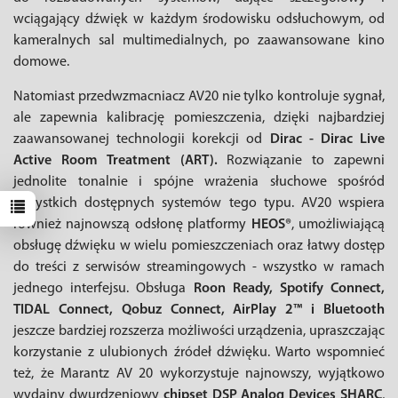
wciągający dźwięk w każdym środowisku odsłuchowym, od
kameralnych sal multimedialnych, po zaawansowane kino
domowe.
Natomiast przedwzmacniacz AV20 nie tylko kontroluje sygnał,
ale zapewnia kalibrację pomieszczenia, dzięki najbardziej
zaawansowanej technologii korekcji od
Dirac - Dirac Live
Active Room Treatment (ART).
Rozwiązanie to zapewni
jednolite tonalnie i spójne wrażenia słuchowe spośród
wszystkich dostępnych systemów tego typu. AV20 wspiera
również najnowszą odsłonę platformy
HEOS®
, umożliwiającą
obsługę dźwięku w wielu pomieszczeniach oraz łatwy dostęp
do treści z serwisów streamingowych - wszystko w ramach
jednego interfejsu. Obsługa
Roon Ready, Spotify Connect,
TIDAL Connect, Qobuz Connect, AirPlay 2™ i Bluetooth
jeszcze bardziej rozszerza możliwości urządzenia, upraszczając
korzystanie z ulubionych źródeł dźwięku. Warto wspomnieć
też, że Marantz AV 20 wykorzystuje najnowszy, wyjątkowo
wydajny dwurdzeniowy
chipset DSP Analog Devices SHARC
,