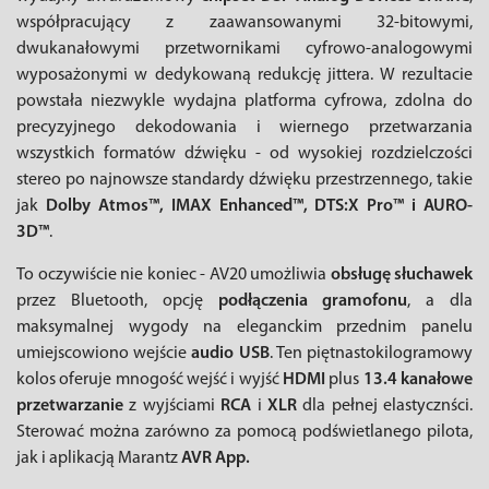
współpracujący z zaawansowanymi 32-bitowymi,
dwukanałowymi przetwornikami cyfrowo-analogowymi
wyposażonymi w dedykowaną redukcję jittera. W rezultacie
powstała niezwykle wydajna platforma cyfrowa, zdolna do
precyzyjnego dekodowania i wiernego przetwarzania
wszystkich formatów dźwięku - od wysokiej rozdzielczości
stereo po najnowsze standardy dźwięku przestrzennego, takie
jak
Dolby Atmos™, IMAX Enhanced™, DTS:X Pro™ i AURO-
3D™
.
To oczywiście nie koniec - AV20 umożliwia
obsługę słuchawek
przez Bluetooth, opcję
podłączenia gramofonu
, a dla
maksymalnej wygody na eleganckim przednim panelu
umiejscowiono wejście
audio USB
. Ten piętnastokilogramowy
kolos oferuje mnogość wejść i wyjść
HDMI
plus
13.4 kanałowe
przetwarzanie
z wyjściami
RCA
i
XLR
dla pełnej elastycznści.
Sterować można zarówno za pomocą podświetlanego pilota,
jak i aplikacją Marantz
AVR App.