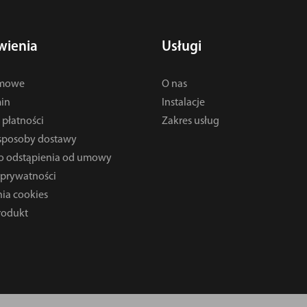
ienia
Usługi
rmowe
O nas
in
Instalacje
płatności
Zakres usług
 sposoby dostawy
o odstąpienia od umowy
 prywatności
ia cookies
rodukt