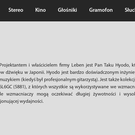
Stereo
Kino
Głośniki
Gramofon
Słu
Projektantem i właścicielem firmy Leben jest Pan Taku Hyodo, 
ów dźwięku w Japonii. Hyodo jest bardzo doświadczonym inżynier
uzykiem (kiedyś był profesjonalnym gitarzystą). Jest także kolekcj
6L6GC (5881), z których wszystkie są wykorzystywane we wzmacn
iele wzmacniaczy mogą oczekiwać długiej żywotności i wyso
cjonującej wydajności.