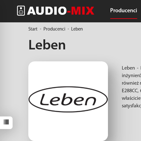
Producenci
Start
Producenci
Leben
Leben
Leben - 
inżynier
również m
E288CC, 
właścic
satysfak