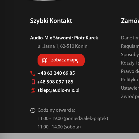
Szybki Kontakt
Zamów
Audio-Mix Sławomir Piotr Kurek
Dane fi
ul. Jasna 1, 62-510 Konin
Regulam
Sposoby 
zobacz mapę
Koszty i
Prawo d
+48 63 240 69 85
Polityka
+48 508 097 185
Ustawien
sklep@audio-mix.pl
Zwróć p
Godziny otwarcia:
11.00 - 19.00 (poniedziałek-piątek)
11.00 - 14.00 (sobota)