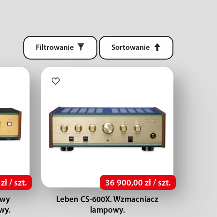
Filtrowanie
Sortowanie
ł / szt.
36 900,00 zł / szt.
owy
Leben CS-600X. Wzmacniacz
wy.
lampowy.