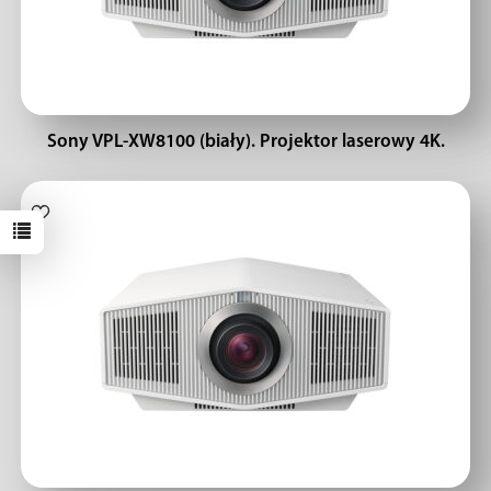
Sony VPL-XW8100 (biały). Projektor laserowy 4K.