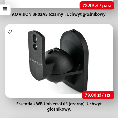
78,99 zł / para
AQ VisiON BR02AS (czarny). Uchwyt głośnikowy.
79,00 zł / szt.
Essentials WB Universal 05 (czarny). Uchwyt
głośnikowy.