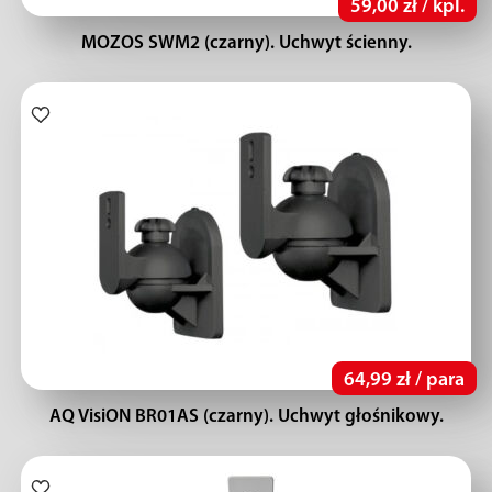
59,00 zł / kpl.
MOZOS SWM2 (czarny). Uchwyt ścienny.
64,99 zł / para
AQ VisiON BR01AS (czarny). Uchwyt głośnikowy.