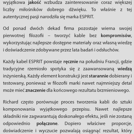
wyjątkowa
jakość
wzbudza zainteresowanie coraz większej
liczby miłośników dobrego dźwięku. To właśnie z tej
autentycznej pasji narodziła się marka ESPRIT.
Od ponad dwóch dekad firma pozostaje wierna swojej
pierwotnej filozofii – tworzyć kable bez
kompromisów
,
wykorzystując najlepsze dostępne materiały oraz własną wiedzę
i doświadczenie zdobywane przez lata badań i odsłuchów.
Każdy kabel ESPRIT powstaje
ręcznie
na południu Francji, gdzie
tradycyjne rzemiosło spotyka się z zaawansowaną
wiedzą
inżynierską. Każdy element konstrukcji jest
starannie
dobierany i
testowany, ponieważ w filozofii marki nawet najmniejszy detal
może mieć
znaczenie
dla końcowego rezultatu brzmieniowego.
Richard często porównuje proces tworzenia kabli do sztuki
komponowania wyjątkowego przepisu. Nawet najlepsze
składniki nie zagwarantują doskonałego efektu, jeśli nie zostaną
odpowiednio
połączone
. Dopiero właściwe proporcje,
doświadczenie i wyczucie pozwalają osiągnąć rezultat, który