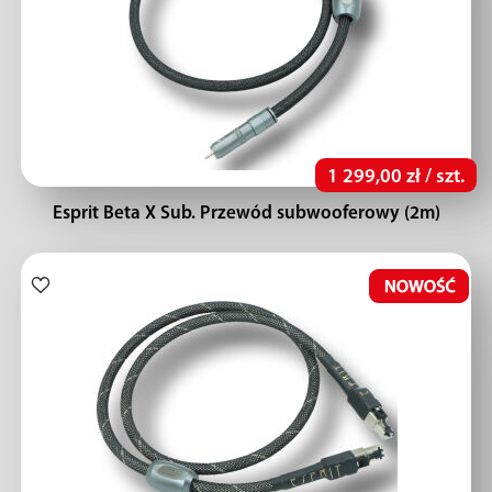
1 299,00 zł / szt.
Esprit Beta X Sub. Przewód subwooferowy (2m)