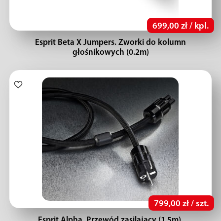
699,00 zł / kpl.
Esprit Beta X Jumpers. Zworki do kolumn
głośnikowych (0.2m)
799,00 zł / szt.
Esprit Alpha. Przewód zasilający (1,5m).