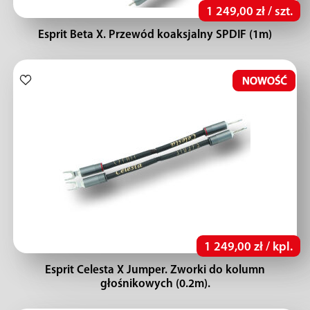
1 249,00 zł / szt.
Esprit Beta X. Przewód koaksjalny SPDIF (1m)
1 249,00 zł / kpl.
Esprit Celesta X Jumper. Zworki do kolumn
głośnikowych (0.2m).