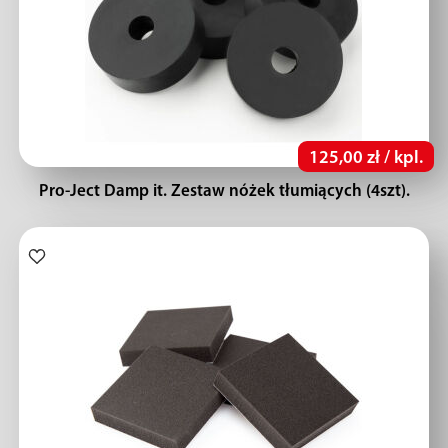
125,00 zł / kpl.
Pro-Ject Damp it. Zestaw nóżek tłumiących (4szt).