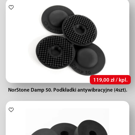
119,00 zł / kpl.
NorStone Damp 50. Podkładki antywibracyjne (4szt).