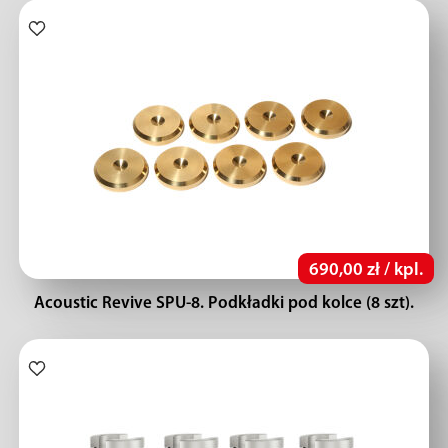
690,00 zł / kpl.
Acoustic Revive SPU-8. Podkładki pod kolce (8 szt).