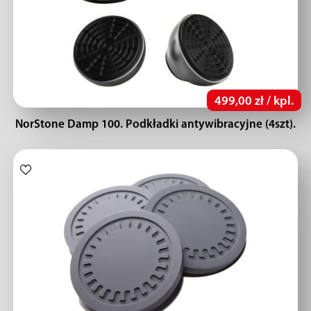
499,00 zł / kpl.
NorStone Damp 100. Podkładki antywibracyjne (4szt).