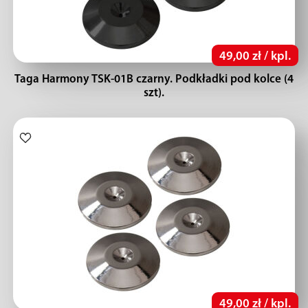
49,00 zł / kpl.
Taga Harmony TSK-01B czarny. Podkładki pod kolce (4
szt).
49,00 zł / kpl.