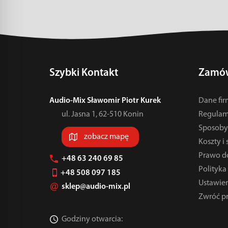
Szybki Kontakt
Zamów
Audio-Mix Sławomir Piotr Kurek
Dane fi
ul. Jasna 1, 62-510 Konin
Regulam
Sposoby 
zobacz mapę
Koszty i
Prawo d
+48 63 240 69 85
Polityka
+48 508 097 185
Ustawien
sklep@audio-mix.pl
Zwróć p
Godziny otwarcia: