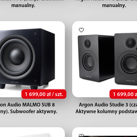
manualny.
manualny.
1 699,00 zł / szt.
1 699,00 z
on Audio MALMO SUB 8
Argon Audio Studie 3 (cz
rny). Subwoofer aktywny.
Aktywne kolumny podsta