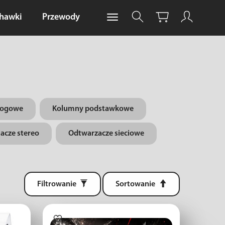
chawki
Przewody
łogowe
Kolumny podstawkowe
acze stereo
Odtwarzacze sieciowe
Filtrowanie
Sortowanie