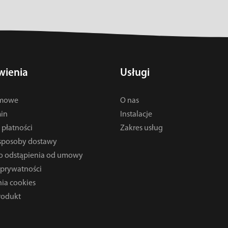
ienia
Usługi
rmowe
O nas
in
Instalacje
płatności
Zakres usług
 sposoby dostawy
o odstąpienia od umowy
 prywatności
ia cookies
rodukt