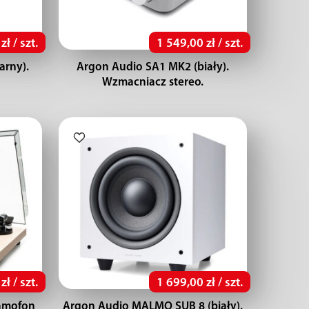
ł / szt.
1 549,00 zł / szt.
arny).
Argon Audio SA1 MK2 (biały).
Wzmacniacz stereo.
ł / szt.
1 699,00 zł / szt.
ramofon
Argon Audio MALMO SUB 8 (biały).