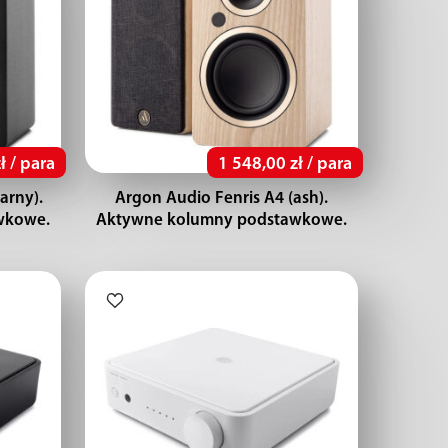
ł / para
1 548,00 zł / para
arny).
Argon Audio Fenris A4 (ash).
wkowe.
Aktywne kolumny podstawkowe.