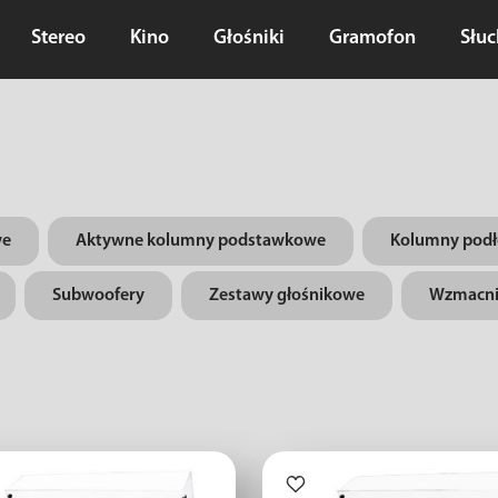
Stereo
Kino
Głośniki
Gramofon
Słu
we
Aktywne kolumny podstawkowe
Kolumny pod
Subwoofery
Zestawy głośnikowe
Wzmacni