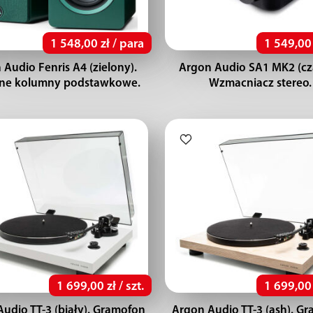
1 548,00 zł / para
1 549,00 z
 Audio Fenris A4 (zielony).
Argon Audio SA1 MK2 (cz
ne kolumny podstawkowe.
Wzmacniacz stereo.
1 699,00 zł / szt.
1 699,00 z
udio TT-3 (biały). Gramofon
Argon Audio TT-3 (ash). G