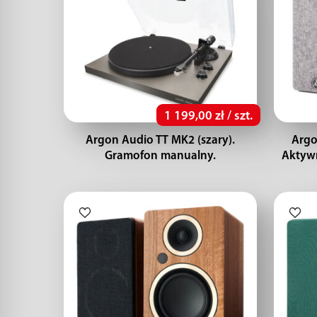
1 199,00 zł / szt.
Argon Audio TT MK2 (szary).
Argo
Gramofon manualny.
Aktyw