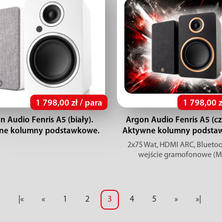
1 798,00 zł / para
1 798,00 z
n Audio Fenris A5 (biały).
Argon Audio Fenris A5 (cz
ne kolumny podstawkowe.
Aktywne kolumny podsta
2x75 Wat, HDMI ARC, Bluetoot
wejście gramofonowe (
|«
«
1
2
3
4
5
»
»|