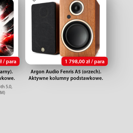
ł / para
1 798,00 zł / para
arny).
Argon Audio Fenris A5 (orzech).
wkowe.
Aktywne kolumny podstawkowe.
h 5.0,
MM)