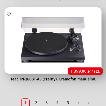
1 399,00 zł / szt.
Teac TN-280BT-A3 (czarny). Gramofon manualny.
1
2
3
4
5
»
»|