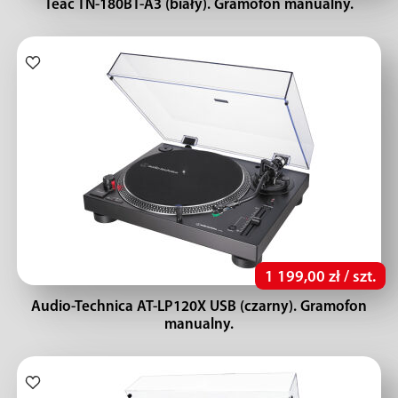
Teac TN-180BT-A3 (biały). Gramofon manualny.
1 199,00 zł / szt.
Audio-Technica AT-LP120X USB (czarny). Gramofon
manualny.