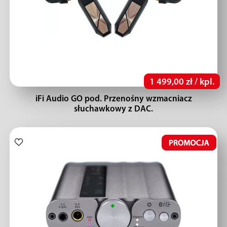
1 499,00 zł / kpl.
iFi Audio GO pod. Przenośny wzmacniacz
słuchawkowy z DAC.