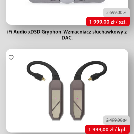
2 699,00 zł
1 999,00 zł / szt.
iFi Audio xDSD Gryphon. Wzmacniacz słuchawkowy z
DAC.
2 499,00 zł
1 999,00 zł / kpl.