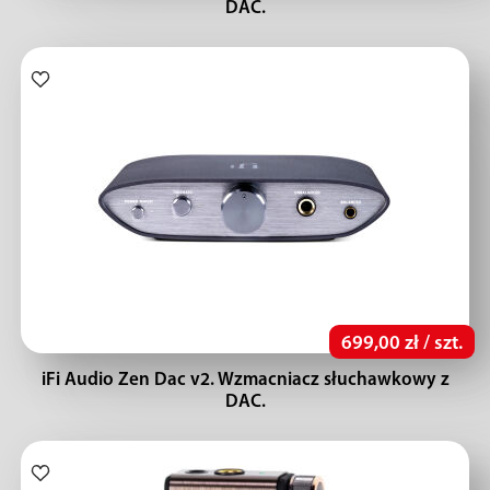
DAC.
699,00 zł / szt.
iFi Audio Zen Dac v2. Wzmacniacz słuchawkowy z
DAC.