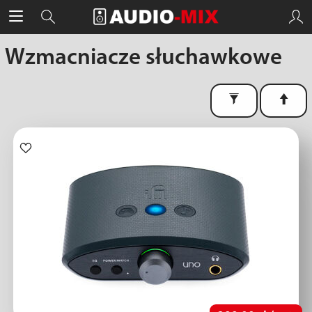
Wzmacniacze słuchawkowe