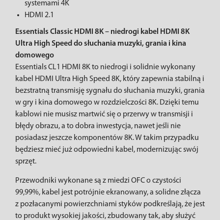
systemami 4K
HDMI 2.1
Essentials Classic HDMI 8K – niedrogi kabel HDMI 8K
Ultra High Speed ​​do słuchania muzyki, grania i kina
domowego
Essentials CL1 HDMI 8K to niedrogi i solidnie wykonany
kabel HDMI Ultra High Speed ​​8K, który zapewnia stabilną i
bezstratną transmisję sygnału do słuchania muzyki, grania
w gry i kina domowego w rozdzielczości 8K. Dzięki temu
kablowi nie musisz martwić się o przerwy w transmisji i
błędy obrazu, a to dobra inwestycja, nawet jeśli nie
posiadasz jeszcze komponentów 8K. W takim przypadku
będziesz mieć już odpowiedni kabel, modernizując swój
sprzęt.
Przewodniki wykonane są z miedzi OFC o czystości
99,99%, kabel jest potrójnie ekranowany, a solidne złącza
z pozłacanymi powierzchniami styków podkreślają, że jest
to produkt wysokiej jakości, zbudowany tak, aby służyć