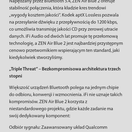
Napędzany przez Bluetooth 5.4, ZEN Air Blue 2 oferuje
stabilność połączenia, która kładzie kres trendowi
„wygody kosztem jakości”. Kodek aptX Lossless pozwala
na przesyłanie dźwięku z przepływnością do 1200 kbps,
co umożliwia transmisję jakości CD przy zerowej utracie
danych. iFi Audio od dwóch lat promuje tę przełomową
technologię, a ZEN Air Blue 2 jest najbardziej przystępnym
cenowo przetwornikiem wspierającym ten standard, jaki
kiedykolwiek stworzyliśmy.
„Triple Threat” – Bezkompromisowa architektura trzech
stopni
Większość urządzeń Bluetooth polega na jednym chipie
do odbioru, konwersji i wzmocnienia. iFi nie uznaje takich
kompromisów. ZEN Air Blue 2 korzysta z
niestandardowego projektu, gdzie każde zadanie ma
swój dedykowany komponent:
Odbiór sygnału: Zaawansowany układ Qualcomm