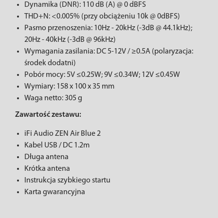
Dynamika (DNR): 110 dB (A) @ 0 dBFS
THD+N: <0.005% (przy obciążeniu 10k @ 0dBFS)
Pasmo przenoszenia: 10Hz - 20kHz (-3dB @ 44.1kHz);
20Hz - 40kHz (-3dB @ 96kHz)
Wymagania zasilania: DC 5-12V / ≥0.5A (polaryzacja:
środek dodatni)
Pobór mocy: 5V ≤0.25W; 9V ≤0.34W; 12V ≤0.45W
Wymiary: 158 x 100 x 35 mm
Waga netto: 305 g
Zawartość zestawu:
iFi Audio ZEN Air Blue 2
Kabel USB / DC 1.2m
Długa antena
Krótka antena
Instrukcja szybkiego startu
Karta gwarancyjna