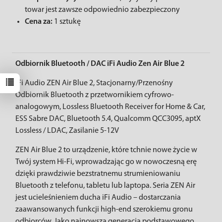
towar jest zawsze odpowiednio zabezpieczony
Cena za:
1 sztukę
Odbiornik Bluetooth / DAC iFi Audio Zen Air Blue 2
iFi Audio ZEN Air Blue 2, Stacjonarny/Przenośny
Odbiornik Bluetooth z przetwornikiem cyfrowo-
analogowym, Lossless Bluetooth Receiver for Home & Car,
ESS Sabre DAC, Bluetooth 5.4, Qualcomm QCC3095, aptX
Lossless / LDAC, Zasilanie 5-12V
ZEN Air Blue 2 to urządzenie, które tchnie nowe życie w
Twój system Hi-Fi, wprowadzając go w nowoczesną erę
dzięki prawdziwie bezstratnemu strumieniowaniu
Bluetooth z telefonu, tabletu lub laptopa. Seria ZEN Air
jest ucieleśnieniem ducha iFi Audio – dostarczania
zaawansowanych funkcji high-end szerokiemu gronu
odbiorców. Jako najnowsza generacja podstawowego