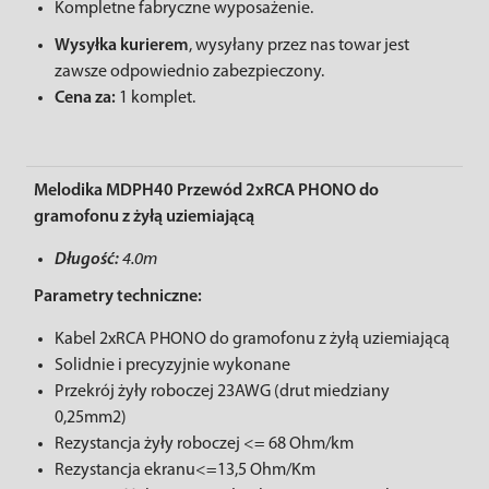
Kompletne fabryczne wyposażenie.
Wysyłka kurierem
, wysyłany przez nas towar jest
zawsze odpowiednio zabezpieczony.
Cena za:
1 komplet.
Melodika MDPH40 Przewód 2xRCA PHONO do
gramofonu z żyłą uziemiającą
Długość:
4.0m
Parametry techniczne:
Kabel 2xRCA PHONO do gramofonu z żyłą uziemiającą
Solidnie i precyzyjnie wykonane
Przekrój żyły roboczej 23AWG (drut miedziany
0,25mm2)
Rezystancja żyły roboczej <= 68 Ohm/km
Rezystancja ekranu<=13,5 Ohm/Km