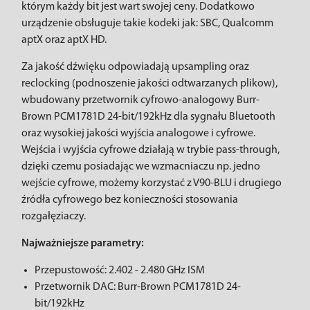
którym każdy bit jest wart swojej ceny. Dodatkowo
urządzenie obsługuje takie kodeki jak: SBC, Qualcomm
aptX oraz aptX HD.
Za jakość dźwięku odpowiadają upsampling oraz
reclocking (podnoszenie jakości odtwarzanych plikow),
wbudowany przetwornik cyfrowo-analogowy Burr-
Brown PCM1781D 24-bit/192kHz dla sygnału Bluetooth
oraz wysokiej jakości wyjścia analogowe i cyfrowe.
Wejścia i wyjścia cyfrowe działają w trybie pass-through,
dzięki czemu posiadając we wzmacniaczu np. jedno
wejście cyfrowe, możemy korzystać z V90-BLU i drugiego
źródła cyfrowego bez konieczności stosowania
rozgałęziaczy.
Najważniejsze parametry:
Przepustowość: 2.402 - 2.480 GHz ISM
Przetwornik DAC: Burr-Brown PCM1781D 24-
bit/192kHz