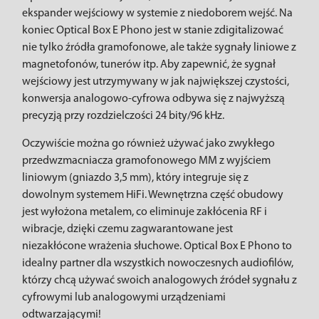
ekspander wejściowy w systemie z niedoborem wejść. Na
koniec Optical Box E Phono jest w stanie zdigitalizować
nie tylko źródła gramofonowe, ale także sygnały liniowe z
magnetofonów, tunerów itp. Aby zapewnić, że sygnał
wejściowy jest utrzymywany w jak największej czystości,
konwersja analogowo-cyfrowa odbywa się z najwyższą
precyzją przy rozdzielczości 24 bity/96 kHz.
Oczywiście można go również używać jako zwykłego
przedwzmacniacza gramofonowego MM z wyjściem
liniowym (gniazdo 3,5 mm), który integruje się z
dowolnym systemem HiFi. Wewnętrzna część obudowy
jest wyłożona metalem, co eliminuje zakłócenia RF i
wibracje, dzięki czemu zagwarantowane jest
niezakłócone wrażenia słuchowe. Optical Box E Phono to
idealny partner dla wszystkich nowoczesnych audiofilów,
którzy chcą używać swoich analogowych źródeł sygnału z
cyfrowymi lub analogowymi urządzeniami
odtwarzającymi!