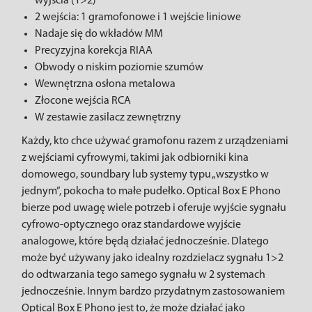
wyjścia (1>2)
2 wejścia: 1 gramofonowe i 1 wejście liniowe
Nadaje się do wkładów MM
Precyzyjna korekcja RIAA
Obwody o niskim poziomie szumów
Wewnętrzna osłona metalowa
Złocone wejścia RCA
W zestawie zasilacz zewnętrzny
Każdy, kto chce używać gramofonu razem z urządzeniami
z wejściami cyfrowymi, takimi jak odbiorniki kina
domowego, soundbary lub systemy typu „wszystko w
jednym”, pokocha to małe pudełko. Optical Box E Phono
bierze pod uwagę wiele potrzeb i oferuje wyjście sygnału
cyfrowo-optycznego oraz standardowe wyjście
analogowe, które będą działać jednocześnie. Dlatego
może być używany jako idealny rozdzielacz sygnału 1>2
do odtwarzania tego samego sygnału w 2 systemach
jednocześnie. Innym bardzo przydatnym zastosowaniem
Optical Box E Phono jest to, że może działać jako