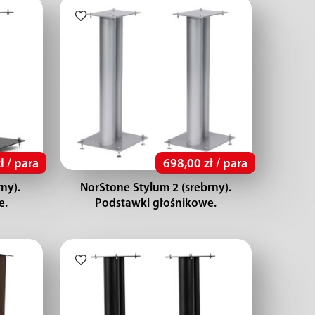
ł / para
698,00 zł / para
ny).
NorStone Stylum 2 (srebrny).
e.
Podstawki głośnikowe.