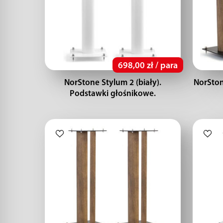
698,00 zł / para
NorStone Stylum 2 (biały).
NorSton
Podstawki głośnikowe.