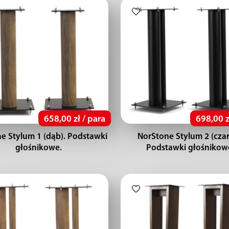
658,00 zł / para
698,00 z
e Stylum 1 (dąb). Podstawki
NorStone Stylum 2 (czar
głośnikowe.
Podstawki głośnikow