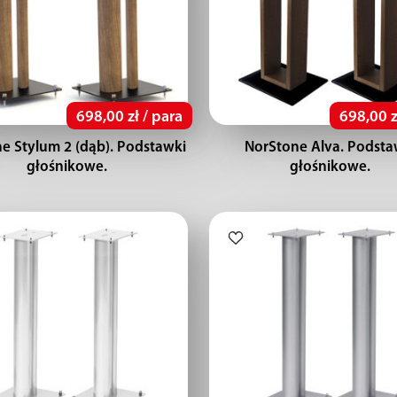
698,00 zł / para
698,00 z
e Stylum 2 (dąb). Podstawki
NorStone Alva. Podsta
głośnikowe.
głośnikowe.