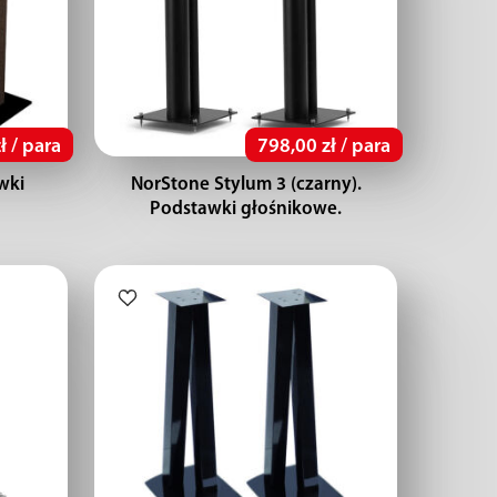
ł / para
798,00 zł / para
wki
NorStone Stylum 3 (czarny).
Podstawki głośnikowe.