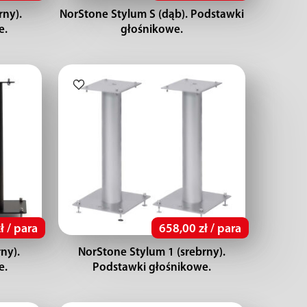
rny).
NorStone Stylum S (dąb). Podstawki
e.
głośnikowe.
ł / para
658,00 zł / para
ny).
NorStone Stylum 1 (srebrny).
e.
Podstawki głośnikowe.