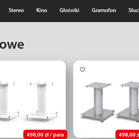
Stereo
Kino
Głośniki
Gramofon
Słu
kowe
498,00 zł / para
498,00 z