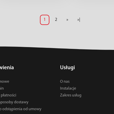
1
2
»
»|
ienia
Usługi
rmowe
O nas
in
Instalacje
płatności
Zakres usług
 sposoby dostawy
o odstąpienia od umowy