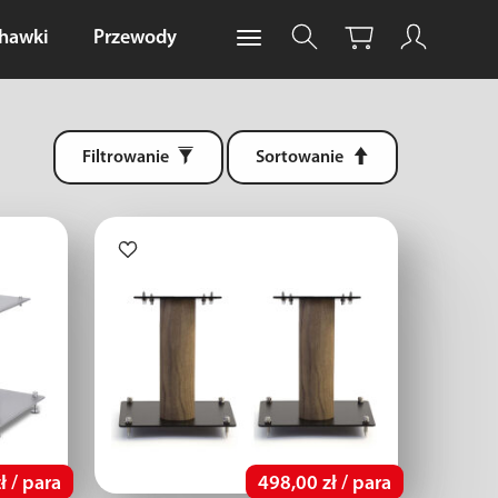
chawki
Przewody
Filtrowanie
Sortowanie
ł / para
498,00 zł / para