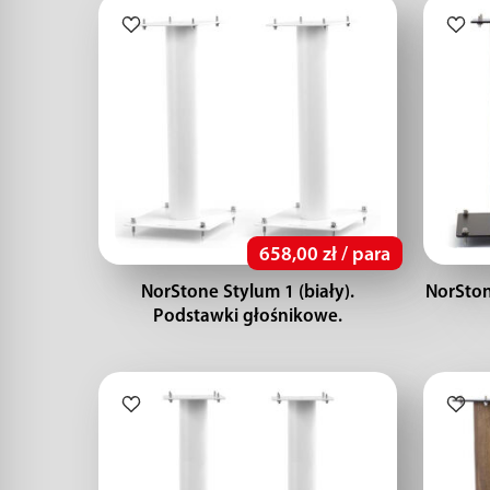
658,00 zł / para
NorStone Stylum 1 (biały).
NorSton
Podstawki głośnikowe.