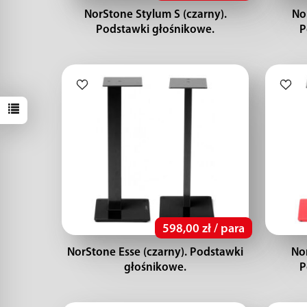
NorStone Stylum S (czarny).
No
Podstawki głośnikowe.
P
598,00 zł / para
NorStone Esse (czarny). Podstawki
No
głośnikowe.
P