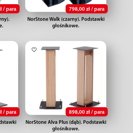
ł / para
798,00 zł / para
rny).
NorStone Walk (czarny). Podstawki
e.
głośnikowe.
ł / para
898,00 zł / para
dstawki
NorStone Alva Plus (dąb). Podstawki
głośnikowe.