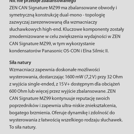
Nic nie przebije zbalansowanego
ZEN CAN Signature MZ99 ma zbalansowane obwody i
symetryczną konstrukcję dual-mono - topologię
zazwyczaj zarezerwowaną dla wzmacniaczy
słuchawkowych high-end. Kluczowe komponenty zostały
zmodernizowane w celu zwiększenia wydajności w ZEN
CAN Signature MZ99, w tym wykorzystanie
kondensatorów Panasonic OS-CON i Elna Silmic II.
Siła natury
Wzmacniacz zapewnia doskonałe możliwości
wysterowania, dostarczając 1600 mW (7,2 V) przy 32 Ohm
z wyjścia single-ended, z 15 V+ dostępnym dla obciążeń
600 Ohm lub więcej przez wyjście zbalansowane. ZEN
CAN Signature MZ99 kontynuuje reputację swoich
poprzedników i zapewnia ultra-niskie zniekształcenia,
bogatego brzmienia. Oferuje dynamikę i zdolność do
wysterowania z łatwością wszelkiego rodzaju słuchawek.
To siła natury.