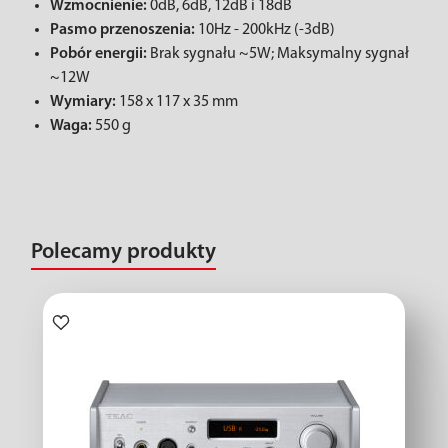
Wzmocnienie:
0dB, ​​6dB, 12dB i 18dB
Pasmo przenoszenia:
10Hz - 200kHz (-3dB)
Pobór energii:
Brak sygnału ~5W; Maksymalny sygnał
~12W
Wymiary:
158 x 117 x 35 mm
Waga:
550 g
Polecamy produkty