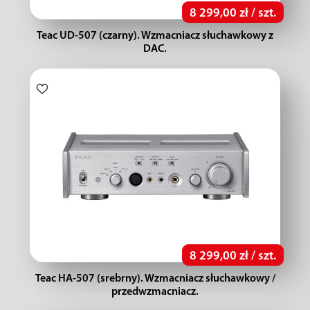
8 299,00 zł / szt.
Teac UD-507 (czarny). Wzmacniacz słuchawkowy z
DAC.
8 299,00 zł / szt.
Teac HA-507 (srebrny). Wzmacniacz słuchawkowy /
przedwzmacniacz.