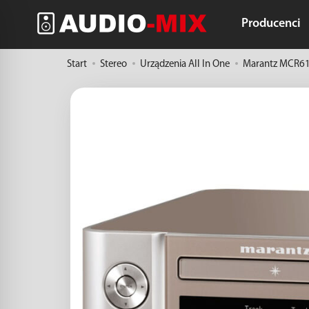
Producenci
Start
Stereo
Urządzenia All In One
Marantz MCR612