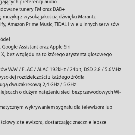
ających preferencji audio
udowane tunery FM oraz DAB+
 się muzyką z wysoką jakością dźwięku Marantz
ify, Amazon Prime Music, TIDAL i wielu innych serwisów
ródeł
Google Assistant oraz Apple Siri
y X, bez względu na to którego asystenta głosowego
ów WAV / FLAC / ALAC 192kHz / 24bit, DSD 2.8 / 5.6MHz
sokiej rozdzielczości z każdego źródła
ługą dwuzakresową 2,4 GHz / 5 GHz
miejscach o dużym natężeniu sieci bezprzewodowych Wi-
omatycznym wykrywaniem sygnału dla telewizora lub
ciowy z telewizora, dostarczając znacznie lepsze