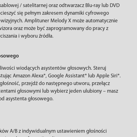
kablowej / satelitarnej oraz odtwarzacz Blu-ray lub DVD
 cieszyć się pełnym zakresem dynamiki cyfrowego
ewizyjnych. Amplituner Melody X może automatycznie
ewizora oraz może być zaprogramowany do pracy z
ciszania i wyboru źródła.
łosowego
ożliwości wiodących asystentów głosowych. Steruj
jąc Amazon Alexa*, Google Assistant* lub Apple Siri*.
 głośność, przejdź do następnego utworu, przełącz
ystentami głosowymi lub wybierz jeden ulubiony – masz
 od asystenta głosowego.
ników A/B z indywidualnym ustawieniem głośności