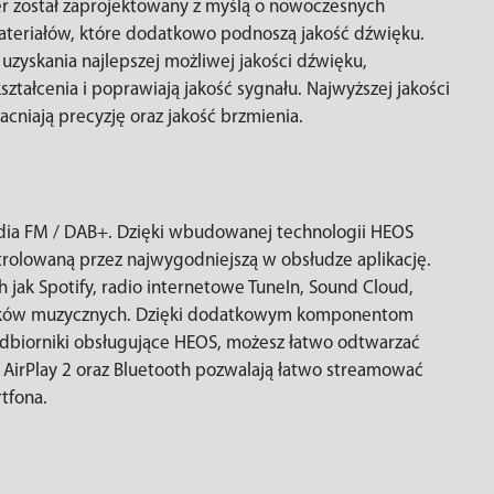
r został zaprojektowany z myślą o nowoczesnych
materiałów, które dodatkowo podnoszą jakość dźwięku.
zyskania najlepszej możliwej jakości dźwięku,
tałcenia i poprawiają jakość sygnału. Najwyższej jakości
niają precyzję oraz jakość brzmienia.
radia FM / DAB+. Dzięki wbudowanej technologii HEOS
trolowaną przez najwygodniejszą w obsłudze aplikację.
 jak Spotify, radio internetowe TuneIn, Sound Cloud,
k plików muzycznych. Dzięki dodatkowym komponentom
dbiorniki obsługujące HEOS, możesz łatwo odtwarzać
 AirPlay 2 oraz Bluetooth pozwalają łatwo streamować
tfona.