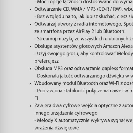
- Moc i opcje łączności dostosowane do wymag
Odtwarzanie CD, WMA / MP3 (CD-R / RW), wb
- Bez względu na to, jak lubisz słuchać, ciesz
Odtwarzaj utwory z radia internetowego, Spot
ze smartfona przez AirPlay 2 lub Bluetooth
- Streamuj muzykę ze wszystkich ulubionych ź
Obsługa asystentów głosowych Amazon Alexa, 
- Użyj swojego głosu, aby kontrolować Melod
preferujesz
Obsługa MP3 oraz odtwarzanie gapless format
- Doskonała jakość odtwarzanego dźwięku w wy
Wbudowany moduł Bluetooth oraz Wi-Fi z obs
- Poprawiona stabilność połączenia nawet w 
Fi
Zawiera dwa cyfrowe wejścia optyczne z aut
innego urządzenia cyfrowego
- Melody X automatycznie wykrywa sygnał wejś
wrażenia dźwiękowe