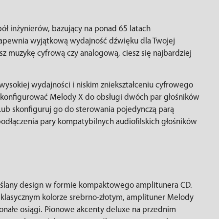
pół inżynierów, bazujący na ponad 65 latach
zapewnia wyjątkową wydajność dźwięku dla Twojej
esz muzykę cyfrową czy analogową, ciesz się najbardziej
wysokiej wydajności i niskim zniekształceniu cyfrowego
skonfigurować Melody X do obsługi dwóch par głośników
. Lub skonfiguruj go do sterowania pojedynczą parą
odłączenia pary kompatybilnych audiofilskich głośników
yślany design w formie kompaktowego amplitunera CD.
klasycznym kolorze srebrno-złotym, amplituner Melody
konałe osiągi. Pionowe akcenty deluxe na przednim