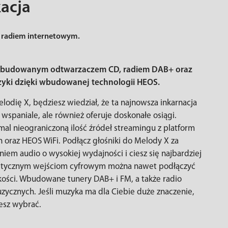
kacja
 radiem internetowym.
z wbudowanym odtwarzaczem CD, radiem DAB+ oraz
yki dzięki wbudowanej technologii HEOS.
dię X, będziesz wiedział, że ta najnowsza inkarnacja
wspaniale, ale również oferuje doskonałe osiągi.
mal nieograniczoną ilość źródeł streamingu z platform
h oraz HEOS WiFi. Podłącz głośniki do Melody X za
m audio o wysokiej wydajności i ciesz się najbardziej
ptycznym wejściom cyfrowym można nawet podłączyć
akości. Wbudowane tunery DAB+ i FM, a także radio
zycznych. Jeśli muzyka ma dla Ciebie duże znaczenie,
esz wybrać.