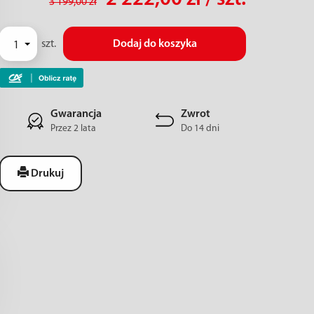
3 199,00 zł
szt.
Dodaj do koszyka
Gwarancja
Zwrot
Przez 2 lata
Do 14 dni
Drukuj