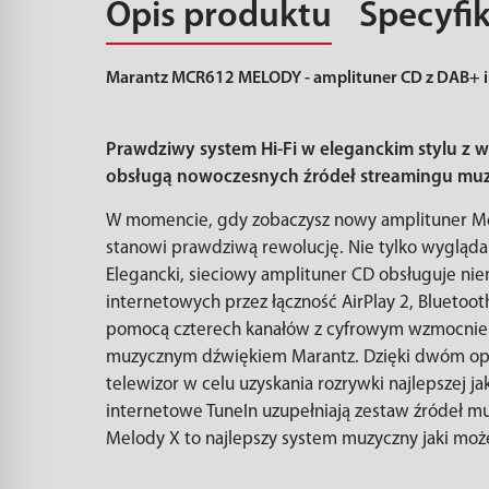
Opis produktu
Specyfi
Marantz MCR612 MELODY - amplituner CD z DAB+ i
Prawdziwy system Hi-Fi w eleganckim stylu 
obsługą nowoczesnych źródeł streamingu muz
W momencie, gdy zobaczysz nowy amplituner Melo
stanowi prawdziwą rewolucję. Nie tylko wygląda 
Elegancki, sieciowy amplituner CD obsługuje nie
internetowych przez łączność AirPlay 2, Bluetoot
pomocą czterech kanałów z cyfrowym wzmocnienie
muzycznym dźwiękiem Marantz. Dzięki dwóm o
telewizor w celu uzyskania rozrywki najlepszej j
internetowe TuneIn uzupełniają zestaw źródeł mu
Melody X to najlepszy system muzyczny jaki moż